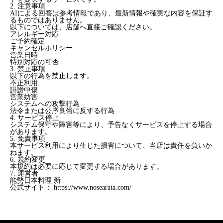
2. 注意事項
AIによる回答は参考情報であり、最新情報や確実な内容を保証す
るものではありません。
以下については、店舗へ直接ご確認ください。
アレルギー対応
ご予約確定
キャンセルポリシー
営業日時
特別対応の可否
3. 禁止事項
以下の行為を禁止します。
不正利用
誹謗中傷
営業妨害
システムへの攻撃行為
法令または公序良俗に反する行為
4. サービス停止
システム保守や障害等により、予告なくサービスを停止する場合
があります。
5. 免責事項
本サービス利用により生じた損害について、当店は責任を負いか
ねます。
6. 規約変更
本規約は必要に応じて変更する場合があります。
7. 運営者
能勢日本料理 新
公式サイト： https://www.nosearata.com/