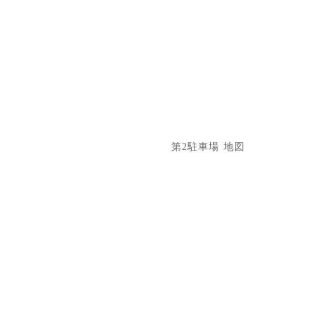
第2駐車場 地図